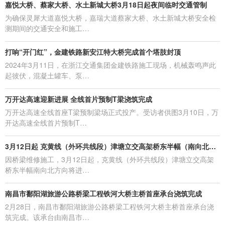
嘉悦大桥、蔡家大桥、水土新城大桥3月18日起夜间临时交通管制
为确保灵犀大道嘉悦大桥，嘉瑞大道蔡家大桥、水土新城大桥安全检
测期间的交通安全和施工…
打响“开门红”，金建铁路新安江特大桥完成首个塔肢封顶
2024年3月11日，在浙江交通集团金建铁路施工现场，机械轰鸣声此
起彼伏，混凝土罐车、泵…
万开达高速迎新进展 全线首片预制T梁浇筑完成
万开达高速全线首座T梁预制梁场正式投产。受访者供图3月10日，万
开达高速全线首片预制T…
3月12日起 克黄线（外环共线段）津塘立交高架桥东半幅（南向北方向）启动维修施工
因桥梁维修施工，3月12日起，克黄线（外环共线段）津塘立交高架
桥东半幅南向北方向将进…
南昌市鄱阳湖旅游公路桥梁工程铁河大桥主桥首座承台浇筑完成
2月28日，南昌市鄱阳湖旅游公路桥梁工程铁河大桥主桥首座承台浇
筑完成。该承台由南昌市…