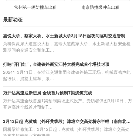
常州第一辆防撞车出租
南京防撞缓冲车出租
最新动态
嘉悦大桥、蔡家大桥、水土新城大桥3月18日起夜间临时交通管制
为确保灵犀大道嘉悦大桥，嘉瑞大道蔡家大桥、水土新城大桥安全检
测期间的交通安全和施工…
打响“开门红”，金建铁路新安江特大桥完成首个塔肢封顶
2024年3月11日，在浙江交通集团金建铁路施工现场，机械轰鸣声此
起彼伏，混凝土罐车、泵…
万开达高速迎新进展 全线首片预制T梁浇筑完成
万开达高速全线首座T梁预制梁场正式投产。受访者供图3月10日，万
开达高速全线首片预制T…
3月12日起 克黄线（外环共线段）津塘立交高架桥东半幅（南向北方向）启动维修施工
因桥梁维修施工，3月12日起，克黄线（外环共线段）津塘立交高架
桥东半幅南向北方向将进…