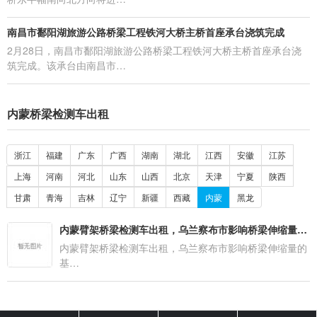
南昌市鄱阳湖旅游公路桥梁工程铁河大桥主桥首座承台浇筑完成
2月28日，南昌市鄱阳湖旅游公路桥梁工程铁河大桥主桥首座承台浇
筑完成。该承台由南昌市…
内蒙桥梁检测车出租
浙江
福建
广东
广西
湖南
湖北
江西
安徽
江苏
上海
河南
河北
山东
山西
北京
天津
宁夏
陕西
甘肃
青海
吉林
辽宁
新疆
西藏
内蒙
黑龙
内蒙臂架桥梁检测车出租，乌兰察布市影响桥梁伸缩量的基本因素
内蒙臂架桥梁检测车出租，乌兰察布市影响桥梁伸缩量的
基…